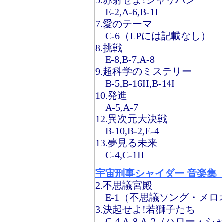
5.赤射せよ!シャリバン
E-2,A-6,B-1I
7.愛のテーマ
C-6（LPには記載なし）
8.挑戦
E-8,B-7,A-8
9.超科学のミステリー
B-5,B-16II,B-14I
10.発進
A-5,A-7
12.異次元大決戦
B-10,B-2,E-4
13.夢見る未来
C-4,C-1II
宇宙刑事シャイダー 音楽集 CO
2.不思議宮殿
E-1（不思議ソング・メロオケ）
3.決起せよ!若獅子たち
C-4,A-8,A-2（ハロー