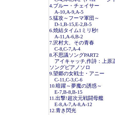
4.ブルー・チェイサー
A-10,A-9,A-5
5.猛攻～フーマ軍団～
D-1,B-15,E-2,B-5
6.焼結タイム1ミリ秒!
A-11,A-6,B-2
7.沢村大、その青春
C-8,C-7,A-4
8.不思議ソングPART2
アイキャッチ,作詩：上原正
ソングピアノソロ
9.望郷の女戦士・アニー
C-11,C-3,C-6
10.暗躍～夢魔の誘惑～
E-7,B-8,B-15
11.出撃!超次元戦闘母艦
E-8,A-7,A-8,A-12
12.青き閃光