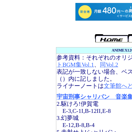
ANIMEX
参考資料：それぞれのオリジナ
トBGM集Vol.1
、
同Vol.2
表記が一致しない場合、ベス
（）内に記しました。
ライナーノートは
文筆館へ
宇宙刑事シャリバン 音楽集 C
2.駆けろ!伊賀電
E-3,C-1I,B-12II,E-8
3.幻夢城
E-12,B-8,B-4