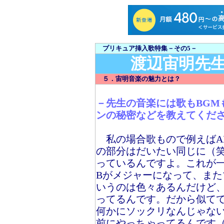
プリキュア挿入歌特集－その5－
渡辺宙明先生
５．宙明音楽の魅力とは？
－先生の音楽には歌もBGM
ンの秘密などを教えてくだ
私の場合歌もので例えばA
の部分はだいたい同じに（
っているんですよ。これが
Bがメジャーになって、また
いうのは色々あるんだけど
ってるんです。だから似て
何かにソックリなんじゃな
前にやっちゃってるんです